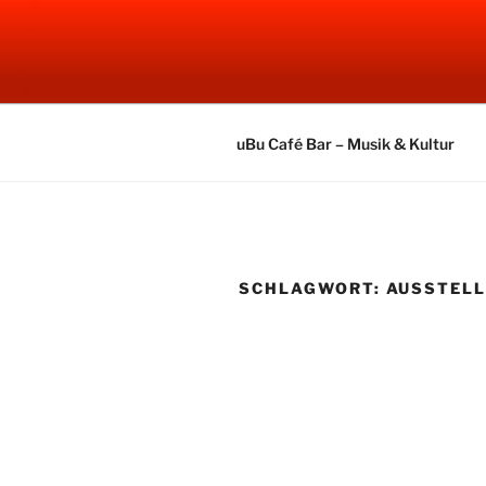
Zum
Inhalt
UBU CAFE
springen
Electronic Music
uBu Café Bar – Musik & Kultur
SCHLAGWORT:
AUSSTEL