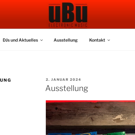
 BAR
DJs und Aktuelles
Ausstellung
Kontakt
VERÖFFENTLICHT
LUNG
2. JANUAR 2024
AM
Ausstellung