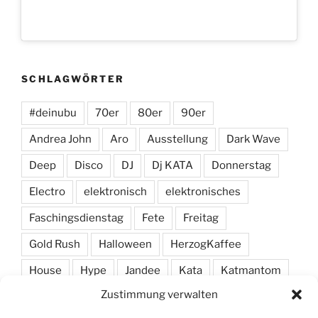
SCHLAGWÖRTER
#deinubu
70er
80er
90er
Andrea John
Aro
Ausstellung
Dark Wave
Deep
Disco
DJ
Dj KATA
Donnerstag
Electro
elektronisch
elektronisches
Faschingsdienstag
Fete
Freitag
Gold Rush
Halloween
HerzogKaffee
House
Hype
Jandee
Kata
Katmantom
Zustimmung verwalten
M. A. R. I. N.
Manic
Markus Haas
Marlon