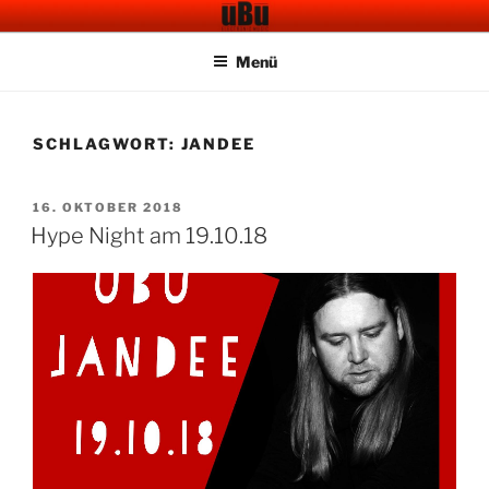
Zum
UBU CAFE BAR
Electronic Music
Inhalt
Menü
springen
SCHLAGWORT:
JANDEE
VERÖFFENTLICHT
16. OKTOBER 2018
AM
Hype Night am 19.10.18