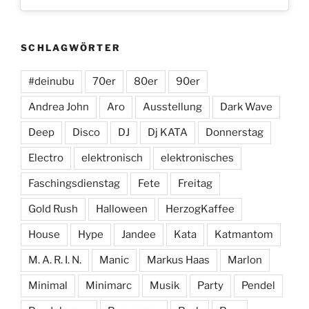
SCHLAGWÖRTER
#deinubu
70er
80er
90er
Andrea John
Aro
Ausstellung
Dark Wave
Deep
Disco
DJ
Dj KATA
Donnerstag
Electro
elektronisch
elektronisches
Faschingsdienstag
Fete
Freitag
Gold Rush
Halloween
HerzogKaffee
House
Hype
Jandee
Kata
Katmantom
M. A. R. I. N.
Manic
Markus Haas
Marlon
Minimal
Minimarc
Musik
Party
Pendel