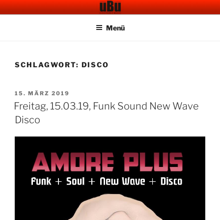
Zum
UBU CAFE BAR
Electronic Music
Inhalt
Menü
springen
SCHLAGWORT:
DISCO
VERÖFFENTLICHT
15. MÄRZ 2019
AM
Freitag, 15.03.19, Funk Sound New Wave
Disco