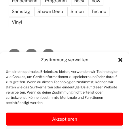
Pendelmann
Programm
Rock
Row
Samstag
Shawn Deep
Simon
Techno
Vinyl
Openstreet
Instagram
Yelp
Map
Zustimmung verwalten
Datenschutzerklärung
Stolz präsentiert von WordPress
Um dir ein optimales Erlebnis zu bieten, verwenden wir Technologien
wie Cookies, um Geräteinformationen zu speichern und/oder darauf
zuzugreifen. Wenn du diesen Technologien zustimmst, können wir
Daten wie das Surfverhalten oder eindeutige IDs auf dieser Website
verarbeiten. Wenn du deine Zustimmung nicht erteilst oder
zurückziehst, können bestimmte Merkmale und Funktionen
beeinträchtigt werden.
Akzeptieren