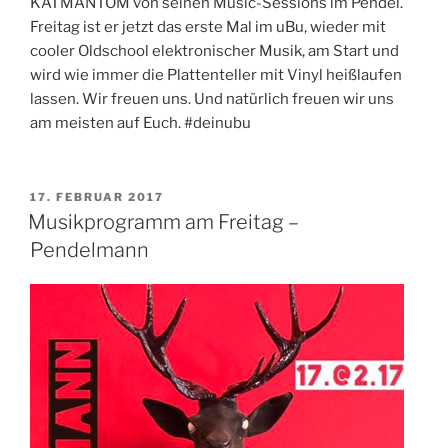
KATMANTOM von seinen Music-Sessions im Pendel.
Freitag ist er jetzt das erste Mal im uBu, wieder mit
cooler Oldschool elektronischer Musik, am Start und
wird wie immer die Plattenteller mit Vinyl heißlaufen
lassen. Wir freuen uns. Und natürlich freuen wir uns
am meisten auf Euch. #deinubu
VERÖFFENTLICHT
17. FEBRUAR 2017
AM
Musikprogramm am Freitag –
Pendelmann