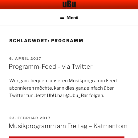
Zum
UBU CAFE BAR
Electronic Music
Inhalt
Menü
springen
SCHLAGWORT:
PROGRAMM
VERÖFFENTLICHT
6. APRIL 2017
AM
Programm-Feed – via Twitter
Wer ganz bequem unseren Musikprogramm Feed
abonnieren möchte, kann dies ganz einfach über
Twitter tun.
Jetzt UbU.bar @Ubu_Bar folgen
.
VERÖFFENTLICHT
23. FEBRUAR 2017
AM
Musikprogramm am Freitag – Katmantom