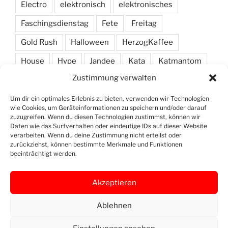
Electro
elektronisch
elektronisches
Faschingsdienstag
Fete
Freitag
Gold Rush
Halloween
HerzogKaffee
House
Hype
Jandee
Kata
Katmantom
Zustimmung verwalten
M. A. R. I. N.
Manic
Markus Haas
Marlon
Minimal
Minimarc
Musik
Party
Pendel
Um dir ein optimales Erlebnis zu bieten, verwenden wir Technologien
wie Cookies, um Geräteinformationen zu speichern und/oder darauf
Pendelmann
Programm
Rock
Row
zuzugreifen. Wenn du diesen Technologien zustimmst, können wir
Daten wie das Surfverhalten oder eindeutige IDs auf dieser Website
verarbeiten. Wenn du deine Zustimmung nicht erteilst oder
Samstag
Shawn Deep
Simon
Techno
zurückziehst, können bestimmte Merkmale und Funktionen
beeinträchtigt werden.
Vinyl
Akzeptieren
Ablehnen
Openstreet
Instagram
Yelp
Map