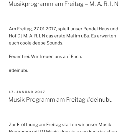
AM
Musikprogramm am Freitag – M. A. R. I. N
Am Freitag, 27.01.2017, spielt unser Pendel Haus und
Hof DJ M. A. R. I. N das erste Mal im uBu. Es erwarten
euch coole deepe Sounds.
Feuer frei. Wir freuen uns auf Euch.
#deinubu
VERÖFFENTLICHT
17. JANUAR 2017
AM
Musik Programm am Freitag #deinubu
Zur Eröffnung am Freitag starten wir unser Musik
Programm mit DJ Manic, den viele von Euch ja schon