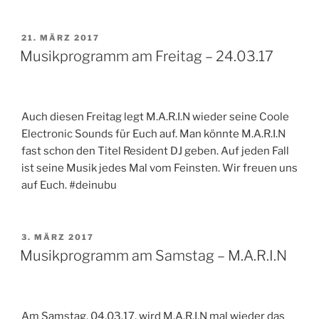
VERÖFFENTLICHT
21. MÄRZ 2017
AM
Musikprogramm am Freitag – 24.03.17
Auch diesen Freitag legt M.A.R.I.N wieder seine Coole
Electronic Sounds für Euch auf. Man könnte M.A.R.I.N
fast schon den Titel Resident DJ geben. Auf jeden Fall
ist seine Musik jedes Mal vom Feinsten. Wir freuen uns
auf Euch. #deinubu
VERÖFFENTLICHT
3. MÄRZ 2017
AM
Musikprogramm am Samstag – M.A.R.I.N
Am Samstag, 04.03.17, wird M.A.R.I.N mal wieder das