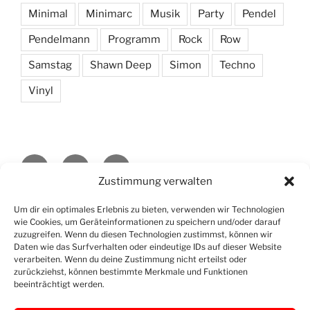
Minimal
Minimarc
Musik
Party
Pendel
Pendelmann
Programm
Rock
Row
Samstag
Shawn Deep
Simon
Techno
Vinyl
Openstreet
Instagram
Yelp
Map
Zustimmung verwalten
Datenschutzerklärung
Stolz präsentiert von WordPress
Um dir ein optimales Erlebnis zu bieten, verwenden wir Technologien
wie Cookies, um Geräteinformationen zu speichern und/oder darauf
zuzugreifen. Wenn du diesen Technologien zustimmst, können wir
Daten wie das Surfverhalten oder eindeutige IDs auf dieser Website
verarbeiten. Wenn du deine Zustimmung nicht erteilst oder
zurückziehst, können bestimmte Merkmale und Funktionen
beeinträchtigt werden.