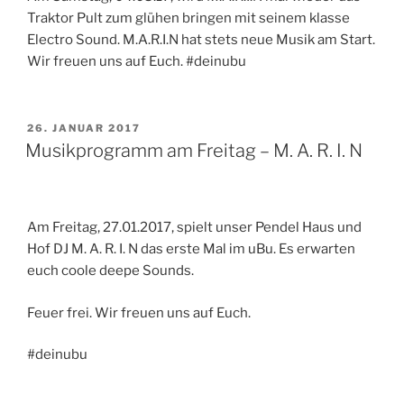
Traktor Pult zum glühen bringen mit seinem klasse
Electro Sound. M.A.R.I.N hat stets neue Musik am Start.
Wir freuen uns auf Euch. #deinubu
VERÖFFENTLICHT
26. JANUAR 2017
AM
Musikprogramm am Freitag – M. A. R. I. N
Am Freitag, 27.01.2017, spielt unser Pendel Haus und
Hof DJ M. A. R. I. N das erste Mal im uBu. Es erwarten
euch coole deepe Sounds.
Feuer frei. Wir freuen uns auf Euch.
#deinubu