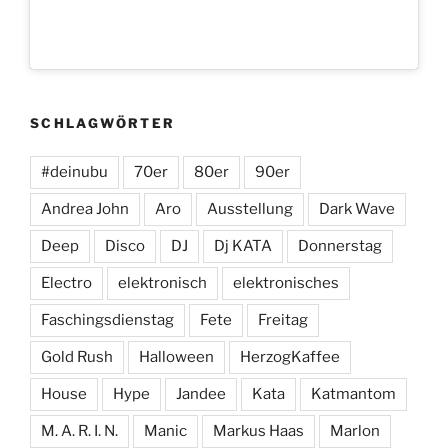
SCHLAGWÖRTER
#deinubu
70er
80er
90er
Andrea John
Aro
Ausstellung
Dark Wave
Deep
Disco
DJ
Dj KATA
Donnerstag
Electro
elektronisch
elektronisches
Faschingsdienstag
Fete
Freitag
Gold Rush
Halloween
HerzogKaffee
House
Hype
Jandee
Kata
Katmantom
M. A. R. I. N.
Manic
Markus Haas
Marlon