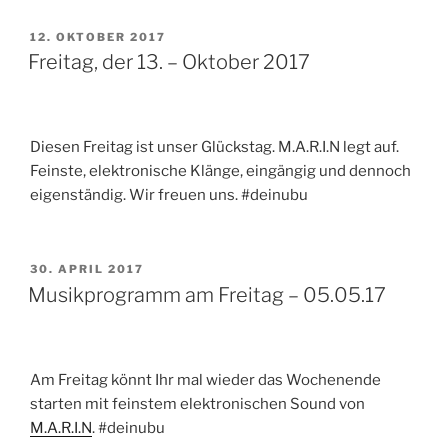
VERÖFFENTLICHT
12. OKTOBER 2017
AM
Freitag, der 13. – Oktober 2017
Diesen Freitag ist unser Glückstag. M.A.R.I.N legt auf.
Feinste, elektronische Klänge, eingängig und dennoch
eigenständig. Wir freuen uns. #deinubu
VERÖFFENTLICHT
30. APRIL 2017
AM
Musikprogramm am Freitag – 05.05.17
Am Freitag könnt Ihr mal wieder das Wochenende
starten mit feinstem elektronischen Sound von
M.A.R.I.N
. #deinubu