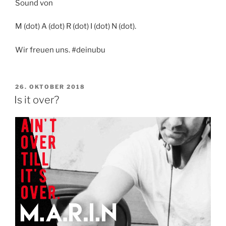
Sound von
M (dot) A (dot) R (dot) I (dot) N (dot).
Wir freuen uns. #deinubu
VERÖFFENTLICHT
26. OKTOBER 2018
AM
Is it over?