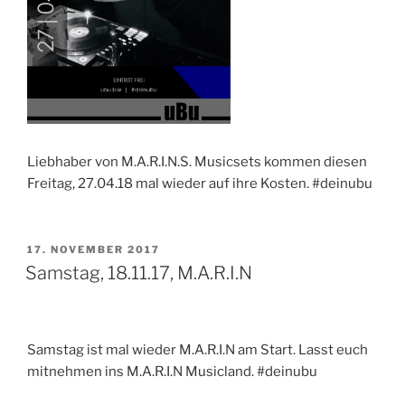
Liebhaber von M.A.R.I.N.S. Musicsets kommen diesen
Freitag, 27.04.18 mal wieder auf ihre Kosten. #deinubu
VERÖFFENTLICHT
17. NOVEMBER 2017
AM
Samstag, 18.11.17, M.A.R.I.N
Samstag ist mal wieder M.A.R.I.N am Start. Lasst euch
mitnehmen ins M.A.R.I.N Musicland. #deinubu