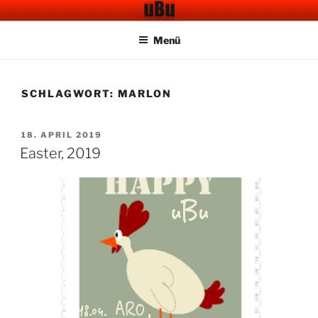
Zum
UBU CAFE BAR
Electronic Music
Inhalt
Menü
springen
SCHLAGWORT:
MARLON
VERÖFFENTLICHT
18. APRIL 2019
AM
Easter, 2019