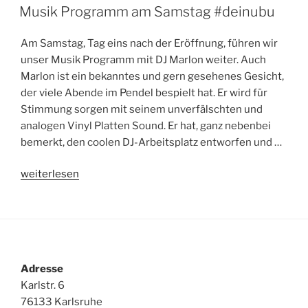
AM
Musik Programm am Samstag #deinubu
Am Samstag, Tag eins nach der Eröffnung, führen wir
unser Musik Programm mit DJ Marlon weiter. Auch
Marlon ist ein bekanntes und gern gesehenes Gesicht,
der viele Abende im Pendel bespielt hat. Er wird für
Stimmung sorgen mit seinem unverfälschten und
analogen Vinyl Platten Sound. Er hat, ganz nebenbei
bemerkt, den coolen DJ-Arbeitsplatz entworfen und …
„Musik
weiterlesen
Programm
am
Samstag
#deinubu“
Adresse
Karlstr. 6
76133 Karlsruhe