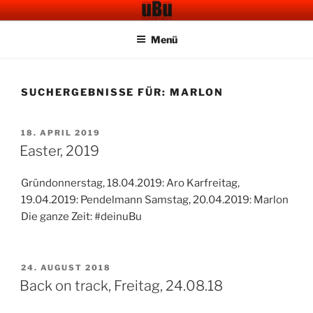
Zum
UBU CAFE BAR
Electronic Music
Inhalt
Menü
springen
SUCHERGEBNISSE FÜR:
MARLON
VERÖFFENTLICHT
18. APRIL 2019
AM
Easter, 2019
Gründonnerstag, 18.04.2019: Aro Karfreitag,
19.04.2019: Pendelmann Samstag, 20.04.2019: Marlon
Die ganze Zeit: #deinuBu
VERÖFFENTLICHT
24. AUGUST 2018
AM
Back on track, Freitag, 24.08.18