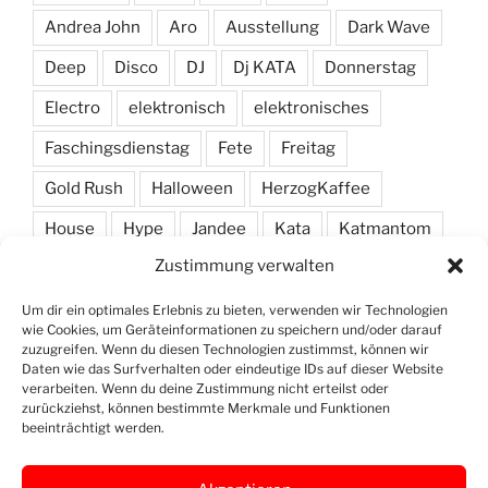
Andrea John
Aro
Ausstellung
Dark Wave
Deep
Disco
DJ
Dj KATA
Donnerstag
Electro
elektronisch
elektronisches
Faschingsdienstag
Fete
Freitag
Gold Rush
Halloween
HerzogKaffee
House
Hype
Jandee
Kata
Katmantom
Zustimmung verwalten
M. A. R. I. N.
Manic
Markus Haas
Marlon
Minimal
Minimarc
Musik
Party
Pendel
Um dir ein optimales Erlebnis zu bieten, verwenden wir Technologien
wie Cookies, um Geräteinformationen zu speichern und/oder darauf
Pendelmann
Programm
Rock
Row
zuzugreifen. Wenn du diesen Technologien zustimmst, können wir
Daten wie das Surfverhalten oder eindeutige IDs auf dieser Website
verarbeiten. Wenn du deine Zustimmung nicht erteilst oder
Samstag
Shawn Deep
Simon
Techno
zurückziehst, können bestimmte Merkmale und Funktionen
beeinträchtigt werden.
Vinyl