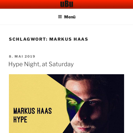
Zum
UBU CAFE BAR
Electronic Music
Inhalt
Menü
springen
SCHLAGWORT:
MARKUS HAAS
VERÖFFENTLICHT
8. MAI 2019
AM
Hype Night, at Saturday