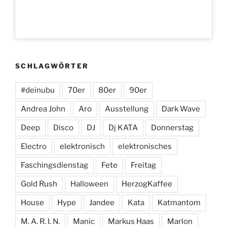
SCHLAGWÖRTER
#deinubu
70er
80er
90er
Andrea John
Aro
Ausstellung
Dark Wave
Deep
Disco
DJ
Dj KATA
Donnerstag
Electro
elektronisch
elektronisches
Faschingsdienstag
Fete
Freitag
Gold Rush
Halloween
HerzogKaffee
House
Hype
Jandee
Kata
Katmantom
M. A. R. I. N.
Manic
Markus Haas
Marlon