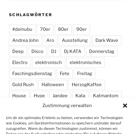
SCHLAGWÖRTER
#deinubu
70er
80er
90er
Andrea John
Aro
Ausstellung
Dark Wave
Deep
Disco
DJ
Dj KATA
Donnerstag
Electro
elektronisch
elektronisches
Faschingsdienstag
Fete
Freitag
Gold Rush
Halloween
HerzogKaffee
House
Hype
Jandee
Kata
Katmantom
Zustimmung verwalten
M. A. R. I. N.
Manic
Markus Haas
Marlon
Minimal
Minimarc
Musik
Party
Pendel
Um dir ein optimales Erlebnis zu bieten, verwenden wir Technologien
wie Cookies, um Geräteinformationen zu speichern und/oder darauf
Pendelmann
Programm
Rock
Row
zuzugreifen. Wenn du diesen Technologien zustimmst, können wir
Daten wie das Surfverhalten oder eindeutige IDs auf dieser Website