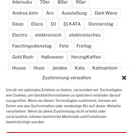
#deinubu
70er
80er
90er
Andrea John
Aro
Ausstellung
Dark Wave
Deep
Disco
DJ
Dj KATA
Donnerstag
Electro
elektronisch
elektronisches
Faschingsdienstag
Fete
Freitag
Gold Rush
Halloween
HerzogKaffee
House
Hype
Jandee
Kata
Katmantom
Zustimmung verwalten
M. A. R. I. N.
Manic
Markus Haas
Marlon
Minimal
Minimarc
Musik
Party
Pendel
Um dir ein optimales Erlebnis zu bieten, verwenden wir Technologien
wie Cookies, um Geräteinformationen zu speichern und/oder darauf
Pendelmann
Programm
Rock
Row
zuzugreifen. Wenn du diesen Technologien zustimmst, können wir
Daten wie das Surfverhalten oder eindeutige IDs auf dieser Website
verarbeiten. Wenn du deine Zustimmung nicht erteilst oder
Samstag
Shawn Deep
Simon
Techno
zurückziehst, können bestimmte Merkmale und Funktionen
beeinträchtigt werden.
Vinyl