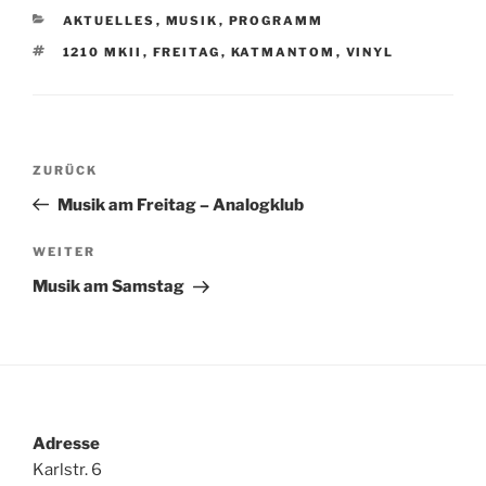
KATEGORIEN
AKTUELLES
,
MUSIK
,
PROGRAMM
SCHLAGWÖRTER
1210 MKII
,
FREITAG
,
KATMANTOM
,
VINYL
Beitragsnavigation
Vorheriger
ZURÜCK
Beitrag
Musik am Freitag – Analogklub
Nächster
WEITER
Beitrag
Musik am Samstag
Adresse
Karlstr. 6