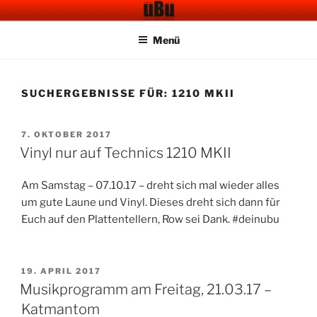
Zum
UBU CAFE BAR
Electronic Music
Inhalt
Menü
springen
SUCHERGEBNISSE FÜR:
1210 MKII
VERÖFFENTLICHT
7. OKTOBER 2017
AM
Vinyl nur auf Technics 1210 MKII
Am Samstag – 07.10.17 – dreht sich mal wieder alles
um gute Laune und Vinyl. Dieses dreht sich dann für
Euch auf den Plattentellern, Row sei Dank. #deinubu
VERÖFFENTLICHT
19. APRIL 2017
AM
Musikprogramm am Freitag, 21.03.17 –
Katmantom