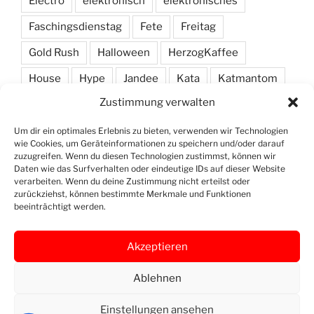
Electro
elektronisch
elektronisches
Faschingsdienstag
Fete
Freitag
Gold Rush
Halloween
HerzogKaffee
House
Hype
Jandee
Kata
Katmantom
Zustimmung verwalten
M. A. R. I. N.
Manic
Markus Haas
Marlon
Minimal
Minimarc
Musik
Party
Pendel
Um dir ein optimales Erlebnis zu bieten, verwenden wir Technologien
wie Cookies, um Geräteinformationen zu speichern und/oder darauf
Pendelmann
Programm
Rock
Row
zuzugreifen. Wenn du diesen Technologien zustimmst, können wir
Daten wie das Surfverhalten oder eindeutige IDs auf dieser Website
verarbeiten. Wenn du deine Zustimmung nicht erteilst oder
Samstag
Shawn Deep
Simon
Techno
zurückziehst, können bestimmte Merkmale und Funktionen
beeinträchtigt werden.
Vinyl
Akzeptieren
Ablehnen
Openstreet
Instagram
Yelp
Map
Einstellungen ansehen