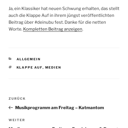
Ja, ein Klassiker hat neuen Schwung erhalten, das stellt
auch die Klappe Auf in ihrem jüngst veröffentlichten
Beitrag über #deinubu fest. Danke für die netten
Worte.
Kompletten Beitrag anzeigen
.
KATEGORIEN
ALLGEMEIN
SCHLAGWÖRTER
KLAPPE AUF
,
MEDIEN
Beitragsnavigation
Vorheriger
ZURÜCK
Beitrag
Musikprogramm am Freitag – Katmantom
Nächster
WEITER
Beitrag