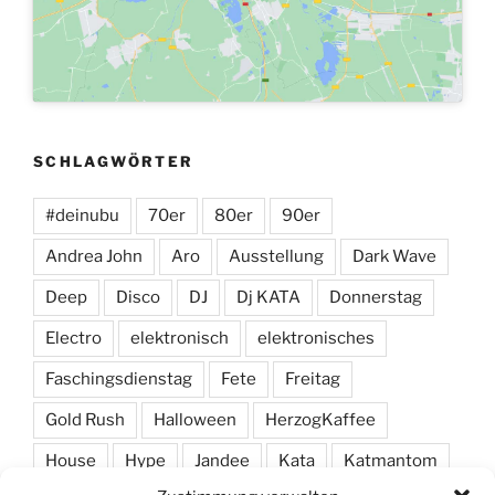
SCHLAGWÖRTER
#deinubu
70er
80er
90er
Andrea John
Aro
Ausstellung
Dark Wave
Deep
Disco
DJ
Dj KATA
Donnerstag
Electro
elektronisch
elektronisches
Faschingsdienstag
Fete
Freitag
Gold Rush
Halloween
HerzogKaffee
House
Hype
Jandee
Kata
Katmantom