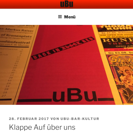
Zum
UBU CAFE BAR
Electronic Music
Inhalt
Menü
springen
VERÖFFENTLICHT
28. FEBRUAR 2017
VON
UBU-BAR-KULTUR
AM
Klappe Auf über uns