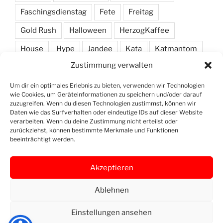
Faschingsdienstag
Fete
Freitag
Gold Rush
Halloween
HerzogKaffee
House
Hype
Jandee
Kata
Katmantom
Zustimmung verwalten
M. A. R. I. N.
Manic
Markus Haas
Marlon
Minimal
Minimarc
Musik
Party
Pendel
Um dir ein optimales Erlebnis zu bieten, verwenden wir Technologien
wie Cookies, um Geräteinformationen zu speichern und/oder darauf
Pendelmann
Programm
Rock
Row
zuzugreifen. Wenn du diesen Technologien zustimmst, können wir
Daten wie das Surfverhalten oder eindeutige IDs auf dieser Website
verarbeiten. Wenn du deine Zustimmung nicht erteilst oder
Samstag
Shawn Deep
Simon
Techno
zurückziehst, können bestimmte Merkmale und Funktionen
beeinträchtigt werden.
Vinyl
Akzeptieren
Ablehnen
Openstreet
Instagram
Yelp
Map
Einstellungen ansehen