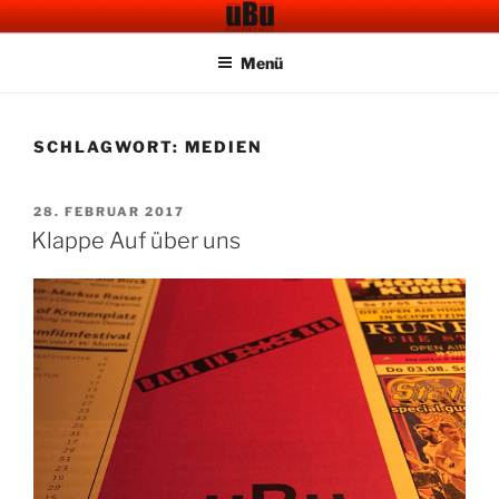
Zum
UBU CAFE BAR
Electronic Music
Inhalt
Menü
springen
SCHLAGWORT:
MEDIEN
VERÖFFENTLICHT
28. FEBRUAR 2017
AM
Klappe Auf über uns