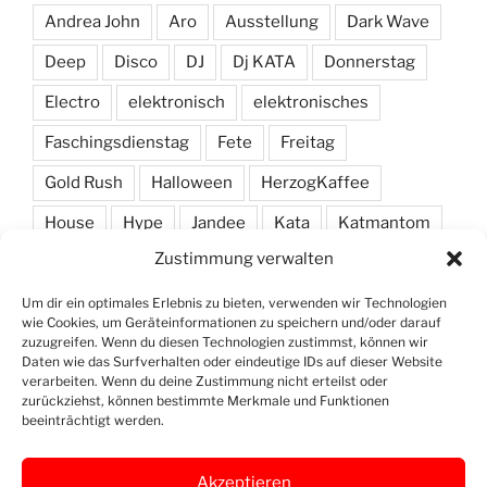
Andrea John
Aro
Ausstellung
Dark Wave
Deep
Disco
DJ
Dj KATA
Donnerstag
Electro
elektronisch
elektronisches
Faschingsdienstag
Fete
Freitag
Gold Rush
Halloween
HerzogKaffee
House
Hype
Jandee
Kata
Katmantom
Zustimmung verwalten
M. A. R. I. N.
Manic
Markus Haas
Marlon
Minimal
Minimarc
Musik
Party
Pendel
Um dir ein optimales Erlebnis zu bieten, verwenden wir Technologien
wie Cookies, um Geräteinformationen zu speichern und/oder darauf
Pendelmann
Programm
Rock
Row
zuzugreifen. Wenn du diesen Technologien zustimmst, können wir
Daten wie das Surfverhalten oder eindeutige IDs auf dieser Website
verarbeiten. Wenn du deine Zustimmung nicht erteilst oder
Samstag
Shawn Deep
Simon
Techno
zurückziehst, können bestimmte Merkmale und Funktionen
beeinträchtigt werden.
Vinyl
Akzeptieren