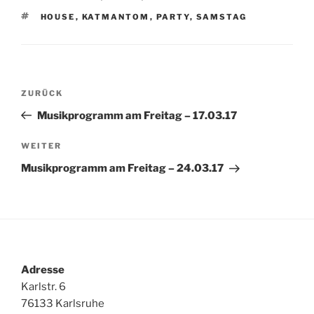
SCHLAGWÖRTER
HOUSE
,
KATMANTOM
,
PARTY
,
SAMSTAG
Beitragsnavigation
Vorheriger
ZURÜCK
Beitrag
Musikprogramm am Freitag – 17.03.17
Nächster
WEITER
Beitrag
Musikprogramm am Freitag – 24.03.17
Adresse
Karlstr. 6
76133 Karlsruhe