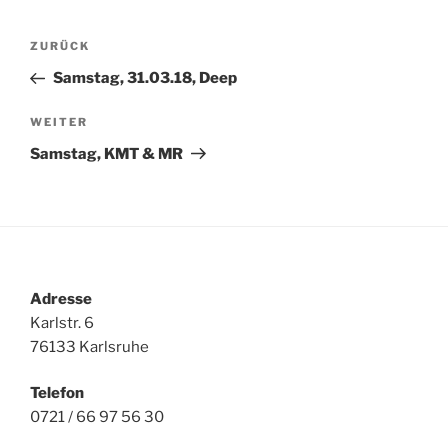
Beitragsnavigation
Vorheriger
ZURÜCK
Beitrag
Samstag, 31.03.18, Deep
Nächster
WEITER
Beitrag
Samstag, KMT & MR
Adresse
Karlstr. 6
76133 Karlsruhe
Telefon
0721 / 66 97 56 30