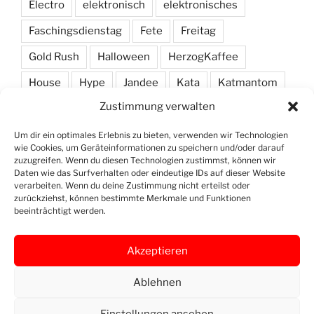
Electro
elektronisch
elektronisches
Faschingsdienstag
Fete
Freitag
Gold Rush
Halloween
HerzogKaffee
House
Hype
Jandee
Kata
Katmantom
Zustimmung verwalten
M. A. R. I. N.
Manic
Markus Haas
Marlon
Minimal
Minimarc
Musik
Party
Pendel
Um dir ein optimales Erlebnis zu bieten, verwenden wir Technologien
wie Cookies, um Geräteinformationen zu speichern und/oder darauf
Pendelmann
Programm
Rock
Row
zuzugreifen. Wenn du diesen Technologien zustimmst, können wir
Daten wie das Surfverhalten oder eindeutige IDs auf dieser Website
verarbeiten. Wenn du deine Zustimmung nicht erteilst oder
Samstag
Shawn Deep
Simon
Techno
zurückziehst, können bestimmte Merkmale und Funktionen
beeinträchtigt werden.
Vinyl
Akzeptieren
Ablehnen
Openstreet
Instagram
Yelp
Map
Einstellungen ansehen