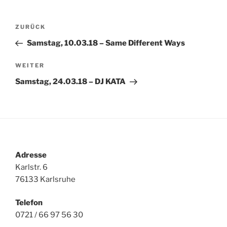
Beitragsnavigation
Vorheriger
ZURÜCK
Beitrag
Samstag, 10.03.18 – Same Different Ways
Nächster
WEITER
Beitrag
Samstag, 24.03.18 – DJ KATA
Adresse
Karlstr. 6
76133 Karlsruhe
Telefon
0721 / 66 97 56 30