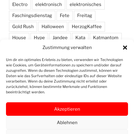
Electro
elektronisch
elektronisches
Faschingsdienstag
Fete
Freitag
Gold Rush
Halloween
HerzogKaffee
House
Hype
Jandee
Kata
Katmantom
Zustimmung verwalten
M. A. R. I. N.
Manic
Markus Haas
Marlon
Minimal
Minimarc
Musik
Party
Pendel
Um dir ein optimales Erlebnis zu bieten, verwenden wir Technologien
wie Cookies, um Geräteinformationen zu speichern und/oder darauf
Pendelmann
Programm
Rock
Row
zuzugreifen. Wenn du diesen Technologien zustimmst, können wir
Daten wie das Surfverhalten oder eindeutige IDs auf dieser Website
verarbeiten. Wenn du deine Zustimmung nicht erteilst oder
Samstag
Shawn Deep
Simon
Techno
zurückziehst, können bestimmte Merkmale und Funktionen
beeinträchtigt werden.
Vinyl
Akzeptieren
Ablehnen
Openstreet
Instagram
Yelp
Map