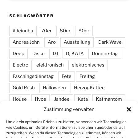
SCHLAGWÖRTER
#deinubu
70er
80er
90er
Andrea John
Aro
Ausstellung
Dark Wave
Deep
Disco
DJ
Dj KATA
Donnerstag
Electro
elektronisch
elektronisches
Faschingsdienstag
Fete
Freitag
Gold Rush
Halloween
HerzogKaffee
House
Hype
Jandee
Kata
Katmantom
Zustimmung verwalten
M. A. R. I. N.
Manic
Markus Haas
Marlon
Minimal
Minimarc
Musik
Party
Pendel
Um dir ein optimales Erlebnis zu bieten, verwenden wir Technologien
wie Cookies, um Geräteinformationen zu speichern und/oder darauf
Pendelmann
Programm
Rock
Row
zuzugreifen. Wenn du diesen Technologien zustimmst, können wir