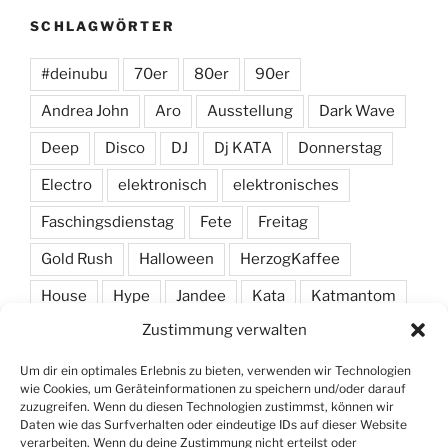
SCHLAGWÖRTER
#deinubu
70er
80er
90er
Andrea John
Aro
Ausstellung
Dark Wave
Deep
Disco
DJ
Dj KATA
Donnerstag
Electro
elektronisch
elektronisches
Faschingsdienstag
Fete
Freitag
Gold Rush
Halloween
HerzogKaffee
House
Hype
Jandee
Kata
Katmantom
Zustimmung verwalten
M. A. R. I. N.
Manic
Markus Haas
Marlon
Minimal
Minimarc
Musik
Party
Pendel
Um dir ein optimales Erlebnis zu bieten, verwenden wir Technologien
wie Cookies, um Geräteinformationen zu speichern und/oder darauf
Pendelmann
Programm
Rock
Row
zuzugreifen. Wenn du diesen Technologien zustimmst, können wir
Daten wie das Surfverhalten oder eindeutige IDs auf dieser Website
verarbeiten. Wenn du deine Zustimmung nicht erteilst oder
Samstag
Shawn Deep
Simon
Techno