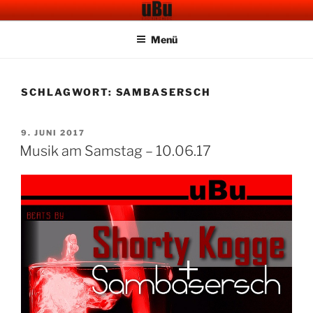
Zum
UBU CAFE BAR
Electronic Music
Inhalt
Menü
springen
SCHLAGWORT:
SAMBASERSCH
VERÖFFENTLICHT
9. JUNI 2017
AM
Musik am Samstag – 10.06.17