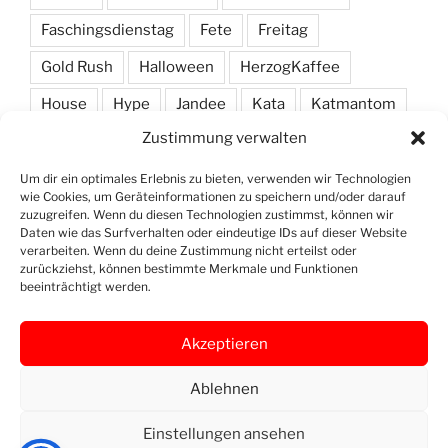
Faschingsdienstag
Fete
Freitag
Gold Rush
Halloween
HerzogKaffee
House
Hype
Jandee
Kata
Katmantom
Zustimmung verwalten
M. A. R. I. N.
Manic
Markus Haas
Marlon
Minimal
Minimarc
Musik
Party
Pendel
Um dir ein optimales Erlebnis zu bieten, verwenden wir Technologien
wie Cookies, um Geräteinformationen zu speichern und/oder darauf
Pendelmann
Programm
Rock
Row
zuzugreifen. Wenn du diesen Technologien zustimmst, können wir
Daten wie das Surfverhalten oder eindeutige IDs auf dieser Website
verarbeiten. Wenn du deine Zustimmung nicht erteilst oder
Samstag
Shawn Deep
Simon
Techno
zurückziehst, können bestimmte Merkmale und Funktionen
beeinträchtigt werden.
Vinyl
Akzeptieren
Ablehnen
Openstreet
Instagram
Yelp
Map
Einstellungen ansehen