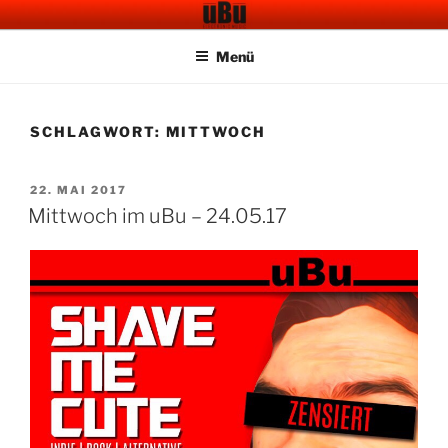
Zum
UBU CAFE BAR
Electronic Music
Inhalt
Menü
springen
SCHLAGWORT:
MITTWOCH
VERÖFFENTLICHT
22. MAI 2017
AM
Mittwoch im uBu – 24.05.17