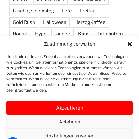
Faschingsdienstag
Fete
Freitag
Gold Rush
Halloween
HerzogKaffee
House
Hype
Jandee
Kata
Katmantom
Zustimmung verwalten
M. A. R. I. N.
Manic
Markus Haas
Marlon
Minimal
Minimarc
Musik
Party
Pendel
Um dir ein optimales Erlebnis zu bieten, verwenden wir Technologien
wie Cookies, um Geräteinformationen zu speichern und/oder darauf
Pendelmann
Programm
Rock
Row
zuzugreifen. Wenn du diesen Technologien zustimmst, können wir
Daten wie das Surfverhalten oder eindeutige IDs auf dieser Website
verarbeiten. Wenn du deine Zustimmung nicht erteilst oder
Samstag
Shawn Deep
Simon
Techno
zurückziehst, können bestimmte Merkmale und Funktionen
beeinträchtigt werden.
Vinyl
Akzeptieren
Ablehnen
Openstreet
Instagram
Yelp
Map
Einstellungen ansehen