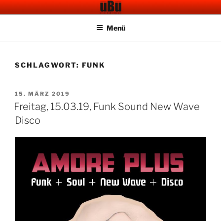
Zum
UBU CAFE BAR
Electronic Music
Inhalt
Menü
springen
SCHLAGWORT:
FUNK
VERÖFFENTLICHT
15. MÄRZ 2019
AM
Freitag, 15.03.19, Funk Sound New Wave
Disco