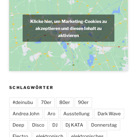
Klicke hier, um Marketing-Cookies zu
akzeptieren und diesen Inhalt zu
aktivieren
SCHLAGWÖRTER
#deinubu
70er
80er
90er
Andrea John
Aro
Ausstellung
Dark Wave
Deep
Disco
DJ
Dj KATA
Donnerstag
Electro
elektronisch
elektronisches