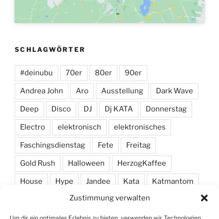
SCHLAGWÖRTER
#deinubu
70er
80er
90er
Andrea John
Aro
Ausstellung
Dark Wave
Deep
Disco
DJ
Dj KATA
Donnerstag
Electro
elektronisch
elektronisches
Faschingsdienstag
Fete
Freitag
Gold Rush
Halloween
HerzogKaffee
House
Hype
Jandee
Kata
Katmantom
Zustimmung verwalten
M. A. R. I. N.
Manic
Markus Haas
Marlon
Minimal
Minimarc
Musik
Party
Pendel
Um dir ein optimales Erlebnis zu bieten, verwenden wir Technologien