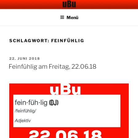
Zum
UBU CAFE BAR
Electronic Music
Inhalt
Menü
springen
SCHLAGWORT:
FEINFÜHLIG
VERÖFFENTLICHT
22. JUNI 2018
AM
Feinfühlig am Freitag, 22.06.18