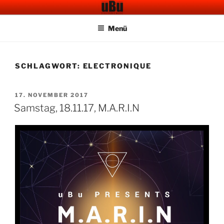
Zum
UBU CAFE BAR
Electronic Music
Inhalt
Menü
springen
SCHLAGWORT:
ELECTRONIQUE
VERÖFFENTLICHT
17. NOVEMBER 2017
AM
Samstag, 18.11.17, M.A.R.I.N