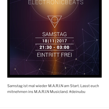
Samstag ist mal wieder M.A.R.I.N am Start. Lasst euch
mitnehmen ins M.A.R.I.N Musicland. #deinubu