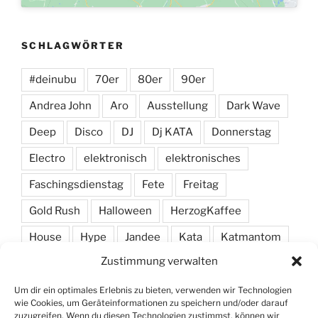
SCHLAGWÖRTER
#deinubu
70er
80er
90er
Andrea John
Aro
Ausstellung
Dark Wave
Deep
Disco
DJ
Dj KATA
Donnerstag
Electro
elektronisch
elektronisches
Faschingsdienstag
Fete
Freitag
Gold Rush
Halloween
HerzogKaffee
House
Hype
Jandee
Kata
Katmantom
Zustimmung verwalten
M. A. R. I. N.
Manic
Markus Haas
Marlon
Minimal
Minimarc
Musik
Party
Pendel
Um dir ein optimales Erlebnis zu bieten, verwenden wir Technologien
wie Cookies, um Geräteinformationen zu speichern und/oder darauf
Pendelmann
Programm
Rock
Row
zuzugreifen. Wenn du diesen Technologien zustimmst, können wir