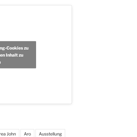
ing-Cookies zu
en Inhalt zu
n
rea John
Aro
Ausstellung