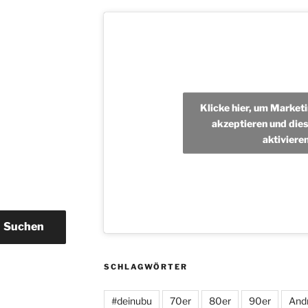
Klicke hier, um Market
akzeptieren und dies
aktiviere
Suchen
SCHLAGWÖRTER
#deinubu
70er
80er
90er
And