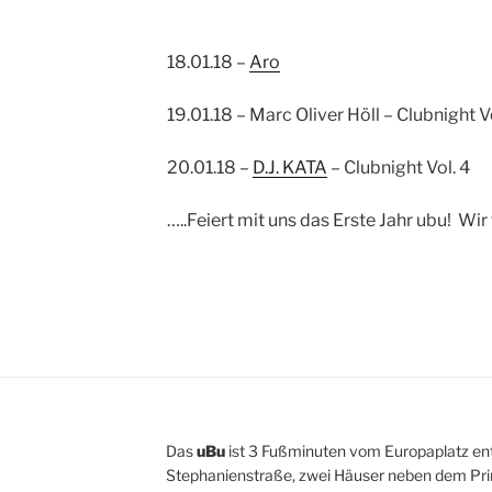
18.01.18 –
Aro
19.01.18 – Marc Oliver Höll – Clubnight Vo
20.01.18 –
D.J. KATA
– Clubnight Vol. 4
…..Feiert mit uns das Erste Jahr ubu! Wir
Das
uBu
ist 3 Fußminuten vom Europaplatz ent
Stephanienstraße, zwei Häuser neben dem Pri