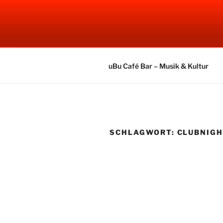
Zum
Inhalt
UBU CAFE
springen
Electronic Music
uBu Café Bar – Musik & Kultur
SCHLAGWORT:
CLUBNIG