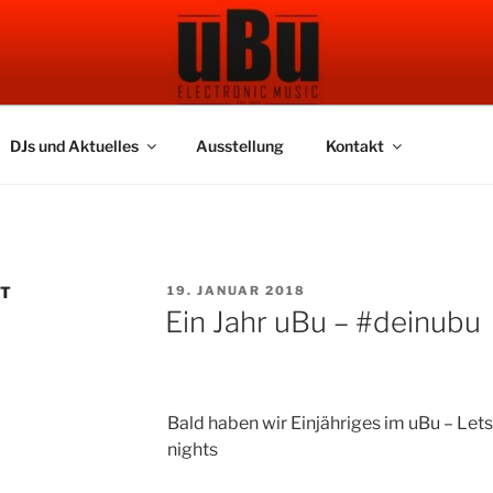
 BAR
DJs und Aktuelles
Ausstellung
Kontakt
VERÖFFENTLICHT
HT
19. JANUAR 2018
AM
Ein Jahr uBu – #deinubu
Bald haben wir Einjähriges im uBu – Lets
nights