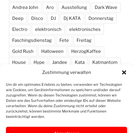
Andrea John
Aro
Ausstellung
Dark Wave
Deep
Disco
DJ
Dj KATA
Donnerstag
Electro
elektronisch
elektronisches
Faschingsdienstag
Fete
Freitag
Gold Rush
Halloween
HerzogKaffee
House
Hype
Jandee
Kata
Katmantom
Zustimmung verwalten
M. A. R. I. N.
Manic
Markus Haas
Marlon
Minimal
Minimarc
Musik
Party
Pendel
Um dir ein optimales Erlebnis zu bieten, verwenden wir Technologien
wie Cookies, um Geräteinformationen zu speichern und/oder darauf
Pendelmann
Programm
Rock
Row
zuzugreifen. Wenn du diesen Technologien zustimmst, können wir
Daten wie das Surfverhalten oder eindeutige IDs auf dieser Website
verarbeiten. Wenn du deine Zustimmung nicht erteilst oder
Samstag
Shawn Deep
Simon
Techno
zurückziehst, können bestimmte Merkmale und Funktionen
beeinträchtigt werden.
Vinyl