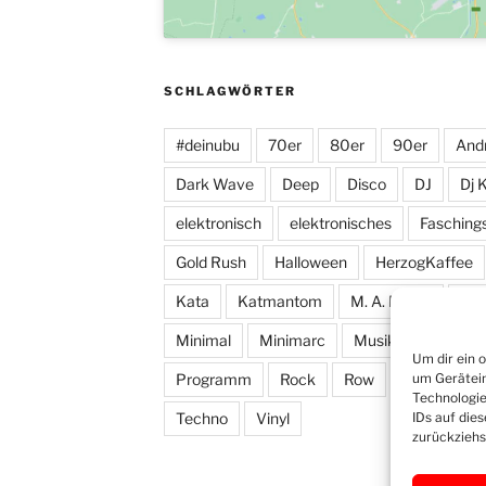
SCHLAGWÖRTER
#deinubu
70er
80er
90er
And
Dark Wave
Deep
Disco
DJ
Dj 
elektronisch
elektronisches
Fasching
Gold Rush
Halloween
HerzogKaffee
Kata
Katmantom
M. A. R. I. N.
Man
Minimal
Minimarc
Musik
Party
Um dir ein 
Programm
Rock
Row
Samstag
um Gerätein
Technologie
Techno
Vinyl
IDs auf die
zurückziehs