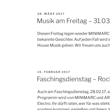
VERÖFFENTLICHT
28. MÄRZ 2017
AM
Musik am Freitag – 31.03
Diesen Freitag legen wieder MINIMARC 
bekannte Gesichter. Auf jeden Fall wird
House Musik geben. Wir freuen uns auc
VERÖFFENTLICHT
15. FEBRUAR 2017
AM
Faschingsdienstag – Rock
Auch am Faschingsdienstag, 28.02.17, si
Programm wird von MINIMARC und ARO 
Electro. Ihr dürft raten, wer für was steht
sondern kommen, genießen und feiern. W