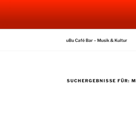
Zum
Inhalt
UBU CAFE
springen
Electronic Music
uBu Café Bar – Musik & Kultur
SUCHERGEBNISSE FÜR:
M