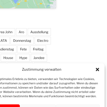
rea John
Aro
Ausstellung
KATA
Donnerstag
Electro
sdienstag
Fete
Freitag
House
Hype
Jandee
ic
Markus Haas
Marlon
Zustimmung verwalten
Pendel
Pendelmann
optimales Erlebnis zu bieten, verwenden wir Technologien wie Cookies,
Shawn Deep
Simon
formationen zu speichern und/oder darauf zuzugreifen. Wenn du diesen
n zustimmst, können wir Daten wie das Surfverhalten oder eindeutige
ser Website verarbeiten. Wenn du deine Zustimmung nicht erteilst oder
t, können bestimmte Merkmale und Funktionen beeinträchtigt werden.