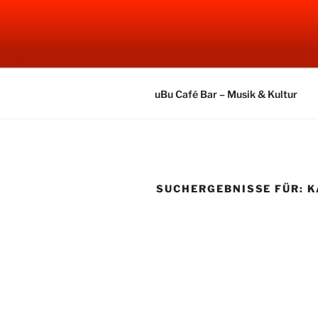
Zum
Inhalt
UBU CAFE
springen
Electronic Music
uBu Café Bar – Musik & Kultur
SUCHERGEBNISSE FÜR:
K