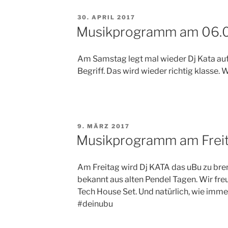
VERÖFFENTLICHT
30. APRIL 2017
AM
Musikprogramm am 06.0
Am Samstag legt mal wieder Dj Kata auf. E
Begriff. Das wird wieder richtig klasse. 
VERÖFFENTLICHT
9. MÄRZ 2017
AM
Musikprogramm am Freit
Am Freitag wird Dj KATA das uBu zu bre
bekannt aus alten Pendel Tagen. Wir fre
Tech House Set. Und natürlich, wie immer
#deinubu