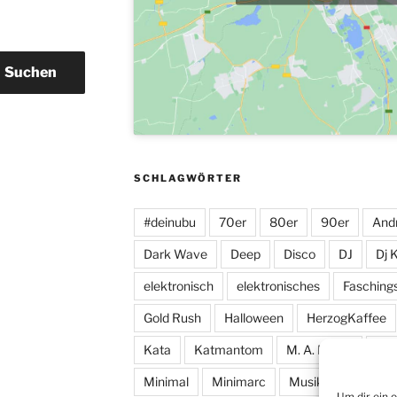
Suchen
SCHLAGWÖRTER
#deinubu
70er
80er
90er
And
Dark Wave
Deep
Disco
DJ
Dj 
elektronisch
elektronisches
Fasching
Gold Rush
Halloween
HerzogKaffee
Kata
Katmantom
M. A. R. I. N.
Man
Minimal
Minimarc
Musik
Party
Um dir ein 