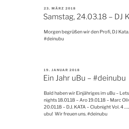
VERÖFFENTLICHT
23. MÄRZ 2018
AM
Samstag, 24.03.18 – DJ 
Morgen begrüßen wir den Profi, DJ Kata
#deinubu
VERÖFFENTLICHT
19. JANUAR 2018
AM
Ein Jahr uBu – #deinubu
Bald haben wir Einjähriges im uBu – Lets
nights 18.01.18 – Aro 19.01.18 – Marc Oliv
20.01.18 – D.J. KATA – Clubnight Vol. 4 ….
ubu! Wir freuen uns. #deinubu