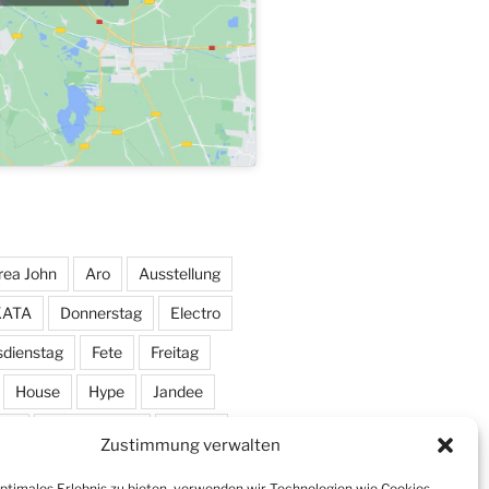
rea John
Aro
Ausstellung
KATA
Donnerstag
Electro
sdienstag
Fete
Freitag
House
Hype
Jandee
ic
Markus Haas
Marlon
Zustimmung verwalten
Pendel
Pendelmann
optimales Erlebnis zu bieten, verwenden wir Technologien wie Cookies,