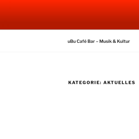
Zum
Inhalt
UBU CAFE
springen
Electronic Music
uBu Café Bar – Musik & Kultur
KATEGORIE:
AKTUELLES